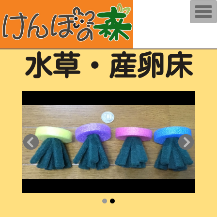
T
o
g
g
l
e
n
水草・産卵床
a
v
i
g
a
t
i
o
n