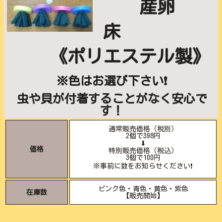
産卵
床
《ポリエステル製》
※色はお選び下さい❗️
虫や貝が付着することがなく安心で
す！
通常販売価格（税別）
2個で398円
⬇︎
価格
特別販売価格（税込）
3個で100円
※事前に数をお知らせください❗️
ピンク色・青色・黄色・紫色
在庫数
【販売開始】